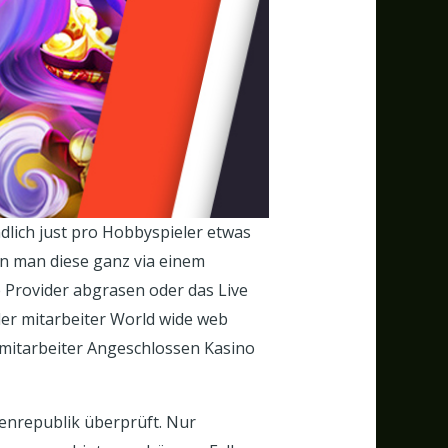
dlich just pro Hobbyspieler etwas
nn man diese ganz via einem
e Provider abgrasen oder das Live
ller mitarbeiter World wide web
r mitarbeiter Angeschlossen Kasino
lpenrepublik überprüft. Nur