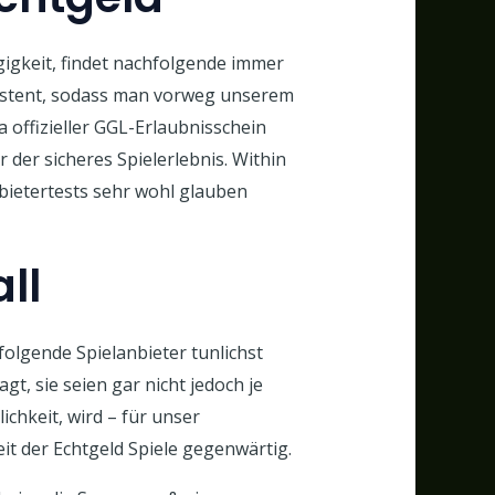
gkeit, findet nachfolgende immer
xistent, sodass man vorweg unserem
offizieller GGL-Erlaubnisschein
der sicheres Spielerlebnis. Within
nbietertests sehr wohl glauben
ll
folgende Spielanbieter tunlichst
t, sie seien gar nicht jedoch je
chkeit, wird – für unser
it der Echtgeld Spiele gegenwärtig.