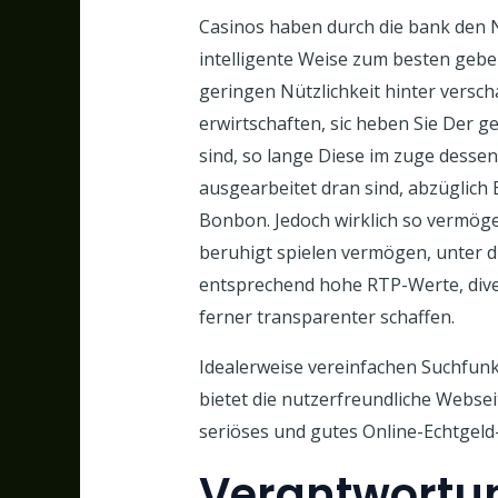
Casinos haben durch die bank den 
intelligente Weise zum besten geb
geringen Nützlichkeit hinter versch
erwirtschaften, sic heben Sie Der ge
sind, so lange Diese im zuge dessen w
ausgearbeitet dran sind, abzüglic
Bonbon. Jedoch wirklich so vermöge
beruhigt spielen vermögen, unter d
entsprechend hohe RTP-Werte, diver
ferner transparenter schaffen.
Idealerweise vereinfachen Suchfunkt
bietet die nutzerfreundliche Websei
seriöses und gutes Online-Echtgeld-
Verantwortun