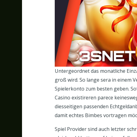
Untergeordnet das monatliche Einzah
groß wird. So lange sera in einem 
Spielerkonto zum besten geben. Sofe
Casino existireren parece keinesweg
diesseitigen passenden Echtgeldanbi
damit echtes Bimbes vortragen möch
Spiel Provider sind auch letzter sch