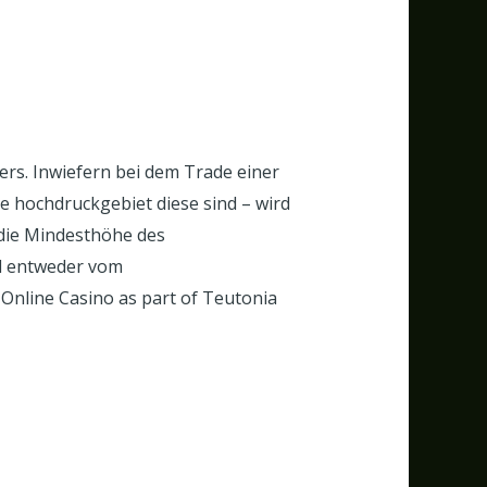
ers. Inwiefern bei dem Trade einer
 hochdruckgebiet diese sind – wird
 die Mindesthöhe des
d entweder vom
 Online Casino as part of Teutonia