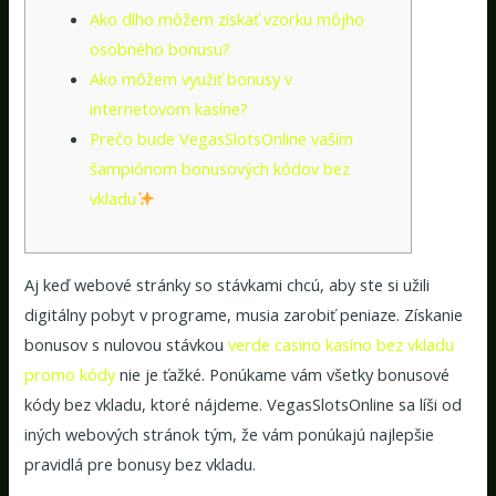
Ako dlho môžem získať vzorku môjho
osobného bonusu?
Ako môžem využiť bonusy v
internetovom kasíne?
Prečo bude VegasSlotsOnline vaším
šampiónom bonusových kódov bez
vkladu
Aj keď webové stránky so stávkami chcú, aby ste si užili
digitálny pobyt v programe, musia zarobiť peniaze. Získanie
bonusov s nulovou stávkou
verde casino kasíno bez vkladu
promo kódy
nie je ťažké. Ponúkame vám všetky bonusové
kódy bez vkladu, ktoré nájdeme.
VegasSlotsOnline sa líši od
iných webových stránok tým, že vám ponúkajú najlepšie
pravidlá pre bonusy bez vkladu.