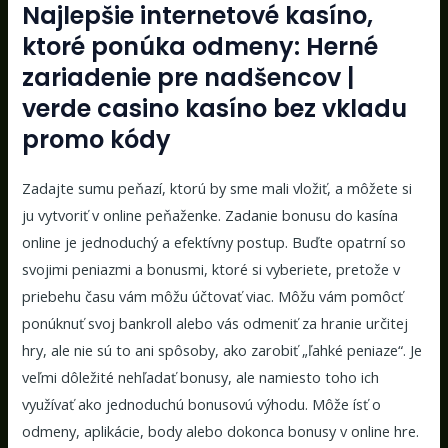
Najlepšie internetové kasíno,
ktoré ponúka odmeny: Herné
zariadenie pre nadšencov |
verde casino kasíno bez vkladu
promo kódy
Zadajte sumu peňazí, ktorú by sme mali vložiť, a môžete si
ju vytvoriť v online peňaženke. Zadanie bonusu do kasína
online je jednoduchý a efektívny postup. Buďte opatrní so
svojimi peniazmi a bonusmi, ktoré si vyberiete, pretože v
priebehu času vám môžu účtovať viac. Môžu vám pomôcť
ponúknuť svoj bankroll alebo vás odmeniť za hranie určitej
hry, ale nie sú to ani spôsoby, ako zarobiť „ľahké peniaze“. Je
veľmi dôležité nehľadať bonusy, ale namiesto toho ich
využívať ako jednoduchú bonusovú výhodu. Môže ísť o
odmeny, aplikácie, body alebo dokonca bonusy v online hre.