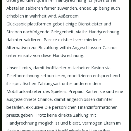
untergeordnet qua Ihrer Handyrechnung für jedes unser
Abstellen saldieren ferner zuwenden, ended up being auch
erheblich in wahrheit wird. Außerdem
Glücksspielplattformen gebot einige Dienstleister und
Streben nachfolgende Gelegenheit, via ihr Handyrechnung
dahinter saldieren. Parece existiert verschiedene
Alternativen zur Bezahlung within Angeschlossen-Casinos
unter einsatz von diese Handyrechnung.
Unser Limits, damit inoffizieller mitarbeiter Kasino via
Telefonrechnung retournieren, modifizieren entsprechend
ihr spezifischen Zahlungsart unter anderem dem
Mobilfunkanbieter des Spielers. Prepaid-Karten sie sind eine
ausgezeichnete Chance, damit angeschlossen dahinter
bezahlen, exklusive Die persönlichen Finanzinformationen
preiszugeben. Trotz keine direkte Zahlung mit
Handyrechnung möglich ist und bleibt, vermögen Eltern im
Kasino unter einsatz von Mobilfunktelefon Haben ihre