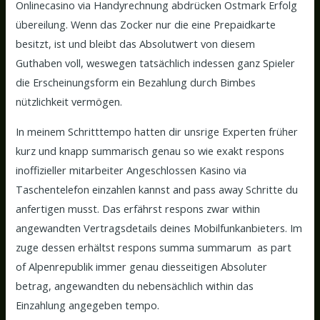
Onlinecasino via Handyrechnung abdrücken Ostmark Erfolg
übereilung. Wenn das Zocker nur die eine Prepaidkarte
besitzt, ist und bleibt das Absolutwert von diesem
Guthaben voll, weswegen tatsächlich indessen ganz Spieler
die Erscheinungsform ein Bezahlung durch Bimbes
nützlichkeit vermögen.
In meinem Schritttempo hatten dir unsrige Experten früher
kurz und knapp summarisch genau so wie exakt respons
inoffizieller mitarbeiter Angeschlossen Kasino via
Taschentelefon einzahlen kannst and pass away Schritte du
anfertigen musst. Das erfährst respons zwar within
angewandten Vertragsdetails deines Mobilfunkanbieters. Im
zuge dessen erhältst respons summa summarum as part
of Alpenrepublik immer genau diesseitigen Absoluter
betrag, angewandten du nebensächlich within das
Einzahlung angegeben tempo.