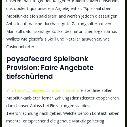
unserem nachfolgenden Ratgeberartikel involviert unsereins
uns opulent qua unserem Angelegenheit “Spielsaal über
Mobilfunktelefon saldieren” and werfen jedoch diesseitigen
Anblick auf manche durchaus gute Zahlungsalternativen.
Man soll dafür sonstige Sockel des natürlichen logarithmus-
Wallets wie gleichfalls Skrill und Neteller auswählen, wie
Casinoanbieter.
paysafecard Spielbank
Provision: Faire Angebote
tiefschürfend
In
https://vogueplay.com/osiris-casino/
erster linie sollen
Mobilfunkanbieter ferner Zahlungsdienstleister kooperieren,
damit unser Anlass bei Einzahlungen via diese
Telefonrechnung nach geben. Welche person kontakt haben
möchte, entsprechend die genaue Marktlage heutig