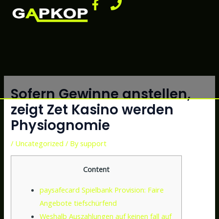
F
P
Skip
Post
a
h
to
navigation
c
o
content
e
n
b
e
o
o
k
Sofern Gewinne anstellen,
-
f
zeigt Zet Kasino werden
Physiognomie
/
Uncategorized
/ By
support
Content
paysafecard Spielbank Provision: Faire
Angebote tiefschürfend
Weshalb Auszahlungen auf keinen fall auf