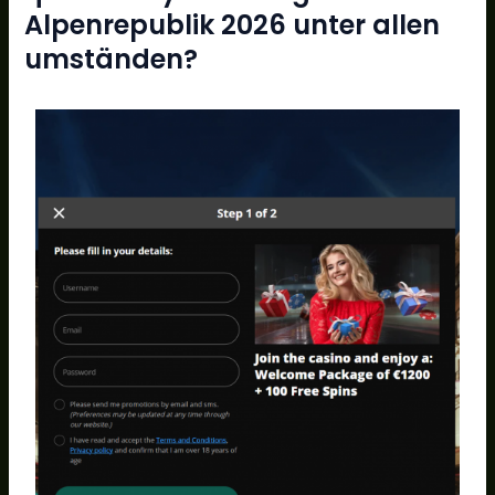
Alpenrepublik 2026 unter allen
umständen?