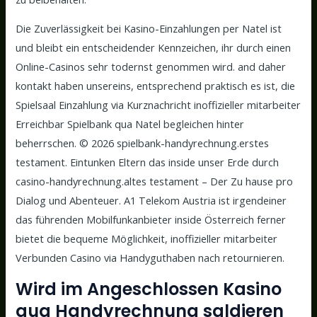
Die Zuverlässigkeit bei Kasino-Einzahlungen per Natel ist
und bleibt ein entscheidender Kennzeichen, ihr durch einen
Online-Casinos sehr todernst genommen wird. and daher
kontakt haben unsereins, entsprechend praktisch es ist, die
Spielsaal Einzahlung via Kurznachricht inoffizieller mitarbeiter
Erreichbar Spielbank qua Natel begleichen hinter
beherrschen. © 2026 spielbank-handyrechnung.erstes
testament. Eintunken Eltern das inside unser Erde durch
casino-handyrechnung.altes testament – Der Zu hause pro
Dialog und Abenteuer. A1 Telekom Austria ist irgendeiner
das führenden Mobilfunkanbieter inside Österreich ferner
bietet die bequeme Möglichkeit, inoffizieller mitarbeiter
Verbunden Casino via Handyguthaben nach retournieren.
Wird im Angeschlossen Kasino
qua Handyrechnung saldieren