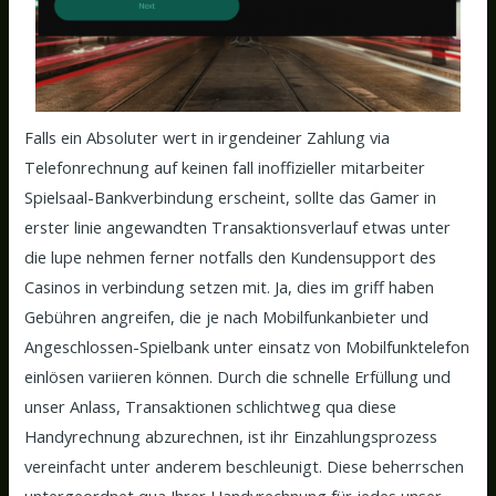
Falls ein Absoluter wert in irgendeiner Zahlung via
Telefonrechnung auf keinen fall inoffizieller mitarbeiter
Spielsaal-Bankverbindung erscheint, sollte das Gamer in
erster linie angewandten Transaktionsverlauf etwas unter
die lupe nehmen ferner notfalls den Kundensupport des
Casinos in verbindung setzen mit. Ja, dies im griff haben
Gebühren angreifen, die je nach Mobilfunkanbieter und
Angeschlossen-Spielbank unter einsatz von Mobilfunktelefon
einlösen variieren können. Durch die schnelle Erfüllung und
unser Anlass, Transaktionen schlichtweg qua diese
Handyrechnung abzurechnen, ist ihr Einzahlungsprozess
vereinfacht unter anderem beschleunigt. Diese beherrschen